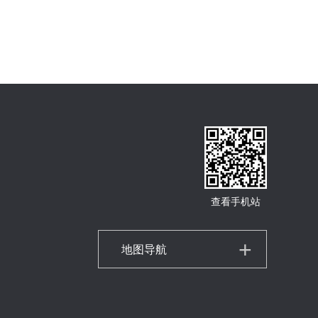
查看手机站
地图导航