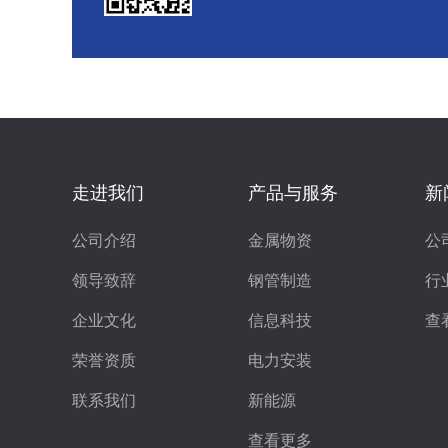
走进我们
产品与服务
新
公司介绍
金属物资
公
领导致辞
钢管制造
行
企业文化
信息科技
查
荣誉资质
电力安装
联系我们
新能源
查看更多