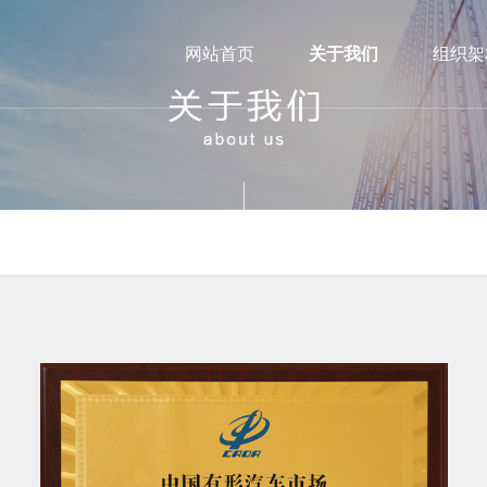
网站首页
关于我们
组织架