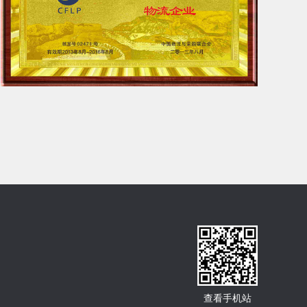
查看手机站