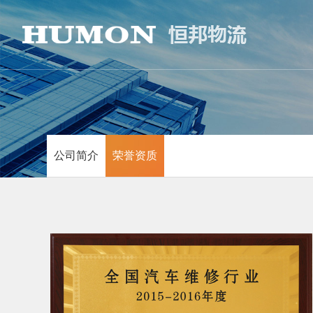
公司简介
荣誉资质