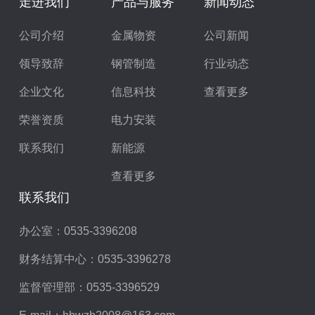
走进我们
产品与服务
新闻动态
公司介绍
金属物资
公司新闻
领导致辞
钢管制造
行业动态
企业文化
信息科技
查看更多
荣誉资质
电力安装
联系我们
新能源
查看更多
联系我们
办公室：
0535-3396208
财务结算中心：
0535-3396278
监督管理部：
0535-3396529