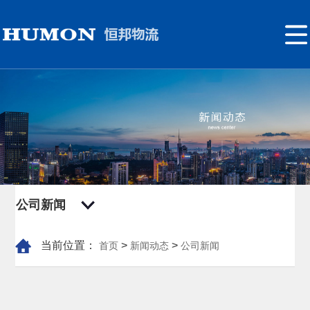
网
站
关
首
于
组
页
我
织
新
们
架
闻
产
构
动
业
联
公司新闻
态
链
系
系
我
当前位置：
>
>
首页
新闻动态
公司新闻
们