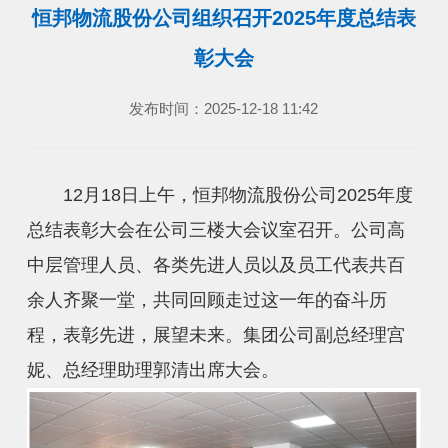
恒邦物流股份公司组织召开2025年度总结表
彰大会
发布时间：2025-12-18 11:42
12月18日上午，恒邦物流股份公司2025年度
总结表彰大会在公司三楼大会议室召开。公司高
中层管理人员、各类先进人员以及员工代表共百
余人齐聚一堂，共同回顾走过这一年的奋斗历
程，表彰先进，展望未来。集团公司副总经理宫
妮、总经理助理郭清出席大会。