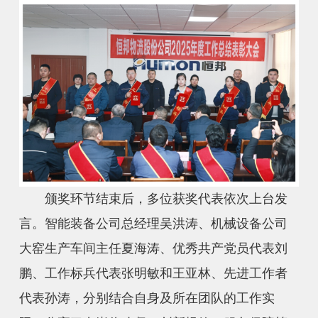
颁奖环节结束后，多位获奖代表依次上台发
言。智能装备公司总经理吴洪涛、机械设备公司
大窑生产车间主任夏海涛、优秀共产党员代表刘
鹏、工作标兵代表张明敏和王亚林、先进工作者
代表孙涛，分别结合自身及所在团队的工作实