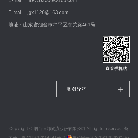
E-mail：
hbwzb2008@163.com
E-mail：
jgx1120@163.com
地址：山东省烟台市牟平区东关路461号
查看手机站
地图导航
Copyright © 烟台恒邦物流股份有限公司 All rights reserved. 备
案号：
鲁ICP备17014741号-2
鲁公网安备 37061202000258