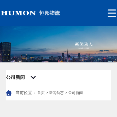
网
站
关
首
于
组
页
我
织
新
们
架
闻
产
构
动
业
联
公司新闻
态
链
系
系
我
当前位置：
>
>
首页
新闻动态
公司新闻
们