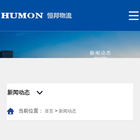
网
站
关
首
于
组
页
我
织
新
们
架
闻
产
构
动
业
联
新闻动态
态
链
系
系
我
当前位置：
>
首页
新闻动态
们