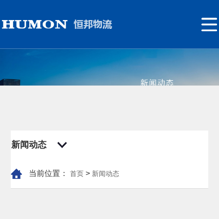
网
站
关
首
于
组
页
我
织
新
们
架
闻
产
构
动
业
联
新闻动态
态
链
系
系
我
当前位置：
>
首页
新闻动态
们