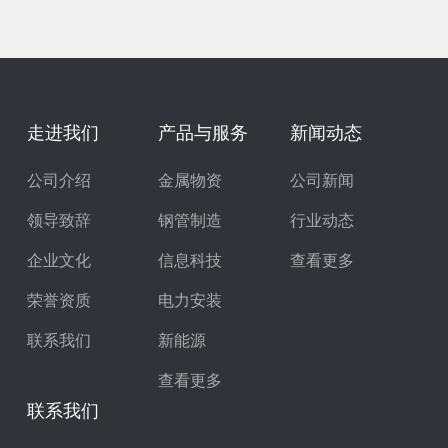
走进我们
产品与服务
新闻动态
公司介绍
金属物资
公司新闻
领导致辞
钢管制造
行业动态
企业文化
信息科技
查看更多
荣誉资质
电力安装
联系我们
新能源
查看更多
联系我们