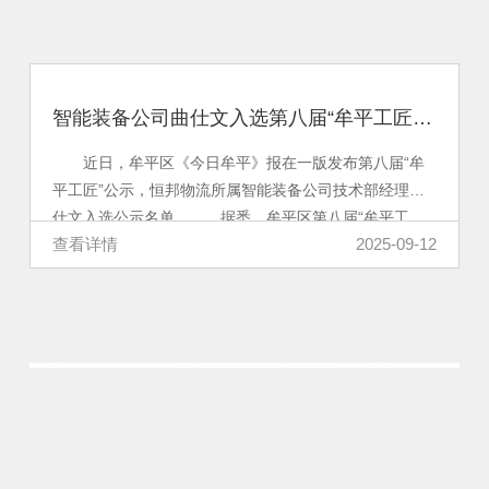
智能装备公司曲仕文入选第八届“牟平工匠”公示名单
近日，牟平区《今日牟平》报在一版发布第八届“牟
平工匠”公示，恒邦物流所属智能装备公司技术部经理曲
仕文入选公示名单。 据悉，牟平区第八届“牟平工
查看详情
2025-09-12
匠”选树活动面向全区各行各业在职职工，经过基层单位
选拔推荐，专家评审慎重讨论、实地考察等程序，最终确
定了5名“牟平工匠”人选名单，并在《今日牟平》报刊登
公示。智能装备公司技...